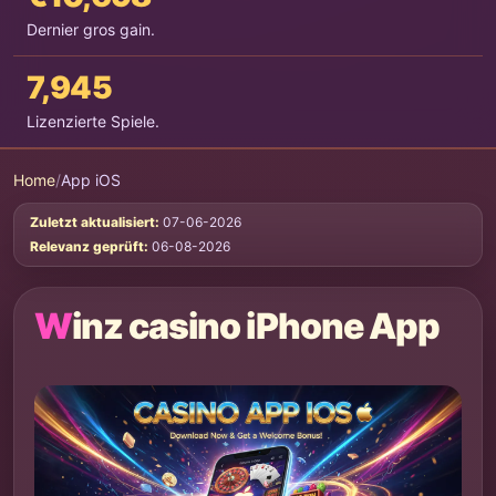
Dernier gros gain.
7,945
Lizenzierte Spiele.
Home
/
App iOS
Zuletzt aktualisiert:
07-06-2026
Relevanz geprüft:
06-08-2026
Winz casino iPhone App