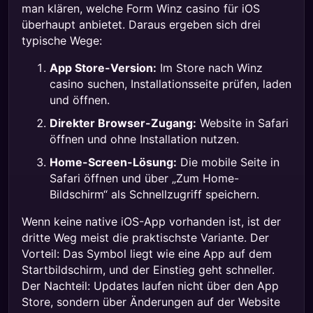
man klären, welche Form Winz casino für iOS
überhaupt anbietet. Daraus ergeben sich drei
typische Wege:
App Store-Version:
Im Store nach Winz
casino suchen, Installationsseite prüfen, laden
und öffnen.
Direkter Browser-Zugang:
Website in Safari
öffnen und ohne Installation nutzen.
Home-Screen-Lösung:
Die mobile Seite in
Safari öffnen und über „Zum Home-
Bildschirm“ als Schnellzugriff speichern.
Wenn keine native iOS-App vorhanden ist, ist der
dritte Weg meist die praktischste Variante. Der
Vorteil: Das Symbol liegt wie eine App auf dem
Startbildschirm, und der Einstieg geht schneller.
Der Nachteil: Updates laufen nicht über den App
Store, sondern über Änderungen auf der Website