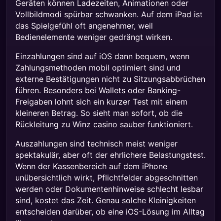
Geräten können Ladezeiten, Animationen oder
Vollbildmodi spürbar schwanken. Auf dem iPad ist
das Spielgefühl oft angenehmer, weil
Bedienelemente weniger gedrängt wirken.
Einzahlungen sind auf iOS dann bequem, wenn
Zahlungsmethoden mobil optimiert sind und
externe Bestätigungen nicht zu Sitzungsabbrüchen
führen. Besonders bei Wallets oder Banking-
Freigaben lohnt sich ein kurzer Test mit einem
kleineren Betrag. So sieht man sofort, ob die
Rückleitung zu Winz casino sauber funktioniert.
Auszahlungen sind technisch meist weniger
spektakulär, aber oft der ehrlichere Belastungstest.
Wenn der Kassenbereich auf dem iPhone
unübersichtlich wirkt, Pflichtfelder abgeschnitten
werden oder Dokumentenhinweise schlecht lesbar
sind, kostet das Zeit. Genau solche Kleinigkeiten
entscheiden darüber, ob eine iOS-Lösung im Alltag