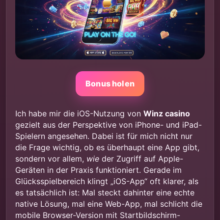
Bonus holen
Ich habe mir die iOS-Nutzung von
Winz casino
gezielt aus der Perspektive von iPhone- und iPad-
Spielern angesehen. Dabei ist für mich nicht nur
die Frage wichtig, ob es überhaupt eine App gibt,
sondern vor allem,
wie
der Zugriff auf Apple-
Geräten in der Praxis funktioniert. Gerade im
Glücksspielbereich klingt „iOS-App“ oft klarer, als
es tatsächlich ist: Mal steckt dahinter eine echte
native Lösung, mal eine Web-App, mal schlicht die
mobile Browser-Version mit Startbildschirm-