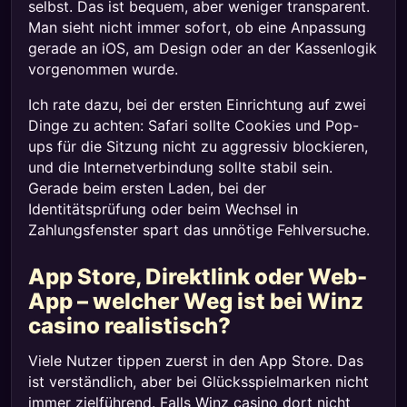
selbst. Das ist bequem, aber weniger transparent.
Man sieht nicht immer sofort, ob eine Anpassung
gerade an iOS, am Design oder an der Kassenlogik
vorgenommen wurde.
Ich rate dazu, bei der ersten Einrichtung auf zwei
Dinge zu achten: Safari sollte Cookies und Pop-
ups für die Sitzung nicht zu aggressiv blockieren,
und die Internetverbindung sollte stabil sein.
Gerade beim ersten Laden, bei der
Identitätsprüfung oder beim Wechsel in
Zahlungsfenster spart das unnötige Fehlversuche.
App Store, Direktlink oder Web-
App – welcher Weg ist bei Winz
casino realistisch?
Viele Nutzer tippen zuerst in den App Store. Das
ist verständlich, aber bei Glücksspielmarken nicht
immer zielführend. Falls Winz casino dort nicht