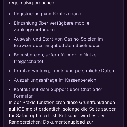
regelmäßig brauchen.
Registrierung und Kontozugang
Einzahlung über verfügbare mobile
Zahlungsmethoden
Auswahl und Start von Casino-Spielen im
Browser oder eingebetteten Spielmodus
Bonusbereich, sofern für mobile Nutzer
freigeschaltet
Profilverwaltung, Limits und persönliche Daten
Auszahlungsanfrage im Kassenbereich
Kontakt mit dem Support über Chat oder
Formular
In der Praxis funktionieren diese Grundfunktionen
auf iOS meist ordentlich, solange die Seite sauber
für Safari optimiert ist. Kritischer wird es bei
Randbereichen: Dokumentenupload zur