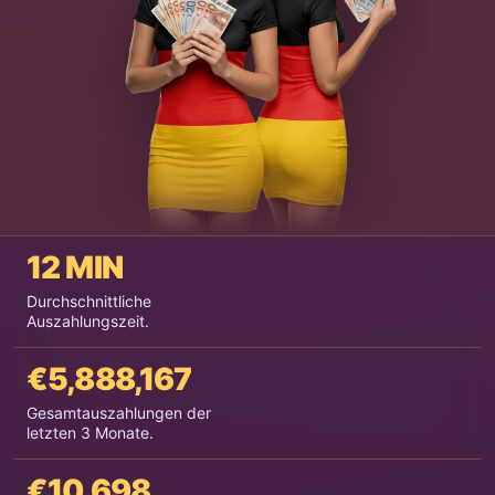
12 MIN
Durchschnittliche
Auszahlungszeit.
€5,888,167
Gesamtauszahlungen der
letzten 3 Monate.
€10,698